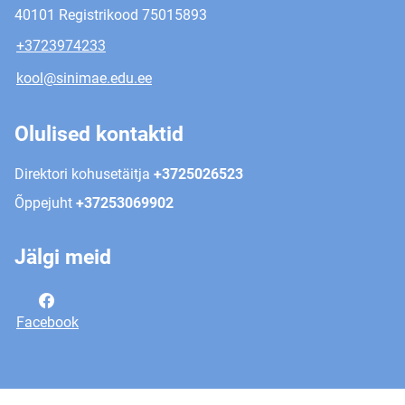
40101 Registrikood 75015893
+3723974233
kool@sinimae.edu.ee
Olulised kontaktid
Direktori kohusetäitja
+3725026523
Õppejuht
+37253069902
Jälgi meid
Facebook