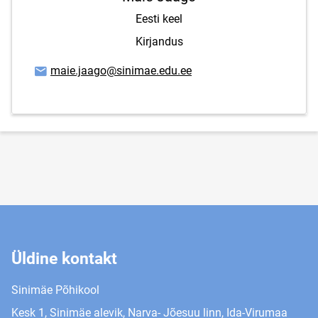
Eesti keel
Kirjandus
E-posti aadress
maie.jaago@sinimae.edu.ee
Üldine kontakt
Sinimäe Põhikool
Kesk 1, Sinimäe alevik, Narva- Jõesuu linn, Ida-Virumaa