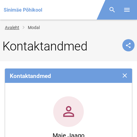
Sinimäe Põhikool
Otsing
Menüü
Jälglink
Avaleht
Modal
Kontaktandmed
Kontaktandmed
Sulge 
Maie Jaago